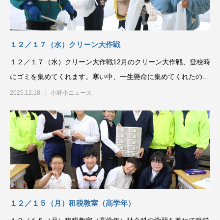
１２／１７（水）クリーン大作戦
１２／１７（水）クリーン大作戦12月のクリーン大作戦、登校時
にゴミを集めてくれます。寒い中、一生懸命に集めてくれたの
で、いつもすてきな小
2025.12.18
小野小ニュース
１２／１５（月）租税教室（高学年）