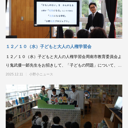
１２／１０（水）子どもと大人の人権学習会
１２／１０（水）子どもと大人の人権学習会周南市教育委員会よ
り鬼武優一郞先生をお招きして、「子どもの問題」について、ア
サーションの手法をお
2025.12.11
小野小ニュース