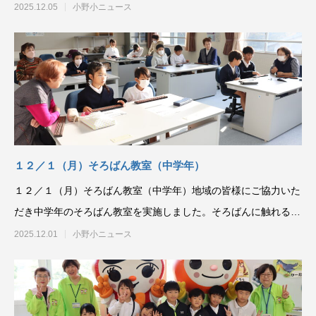
1300m、高学年16
2025.12.05
小野小ニュース
１２／１（月）そろばん教室（中学年）
１２／１（月）そろばん教室（中学年）地域の皆様にご協力いた
だき中学年のそろばん教室を実施しました。そろばんに触れる機
会がだんだん少なくな
2025.12.01
小野小ニュース