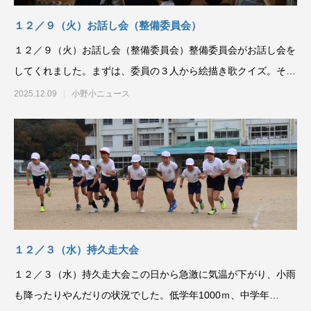
１２／９（火）お話し会（整備委員会）
１２／９（火）お話し会（整備委員会）整備委員会がお話し会を
してくれました。まずは、委員の３人から絵描き歌クイズ。その
後、絵描き歌などの本
2025.12.09
小野小ニュース
１２／３（水）持久走大会
１２／３（水）持久走大会この日から急激に気温が下がり、小雨
も降ったりやんだりの状況でした。低学年1000ｍ、中学年