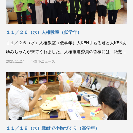
１１／２６（水）人権教室（低学年）
１１／２６（水）人権教室（低学年）人KENまもる君と人KENあ
ゆみちゃんが来てくれました。人権推進委員の皆様には、紙芝居
をしていただいた
2025.11.27
小野小ニュース
１１／１９（水）裁縫で小物づくり（高学年）