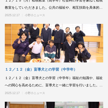
１２／１５（月）租税教室（高学年）社会科の学習を兼ねて租税
教室をしていただきました。公共の福祉や、相互扶助を具体的に
学ぶ機会となりました
2025.12.17
小野小ニュース
１２／１２（金）盲導犬との学習（中学年）
１２／１２（金）盲導犬との学習（中学年）福祉の知識や、福祉
への関心を高めるために、盲導犬と一緒に学習を行いました。視
力を補うために行って
2025.12.17
小野小ニュース