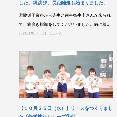
した。縄跳び、長距離走も始まりました。
宮脇矯正歯科から先生と歯科衛生士さんが来られ
て、歯磨き指導をしてくださいました。歯に着色
して汚れている部分を確認して、正しい磨き方を
2023.11.01
小野小ニュース
おしえて
【１０月２５日（水）】リースをつくりまし
た〔修学旅行シリーズ⑦付〕