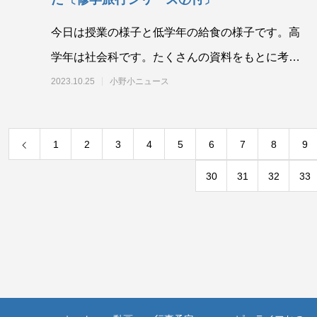
今日は授業の様子と低学年の給食の様子です。高
学年は社会科です。たくさんの資料をもとに考え
ています。 中学年は理科。それぞれ
2023.10.25
小野小ニュース
1
2
3
4
5
6
7
8
9
30
31
32
33