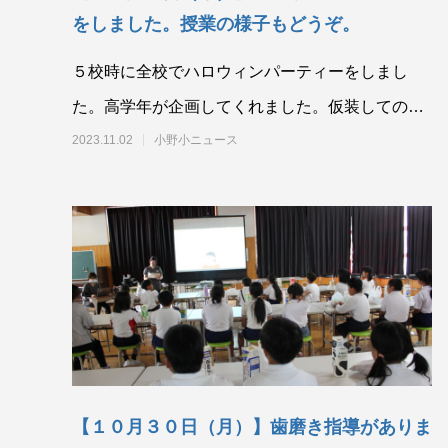
をしました。授業の様子もどうぞ。
５校時に全校でハロウィンパーティーをしまし
た。高学年が企画してくれました。仮装しての集
合写真。何に変身しているかわかりますか？
2023.11.02
小野小ニュース
【１０月３０日（月）】歯磨き指導がありま