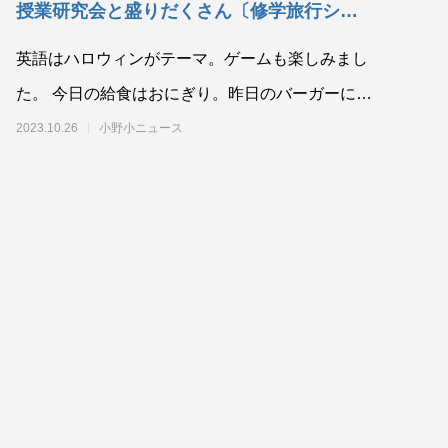
授業研究会と盛りだくさん〔修学旅行シリー
ズ⑧（最終）付〕
英語はハロウィンがテーマ。ゲームも楽しみまし
た。 今日の給食はおにぎり。昨日のバーガーに続
き、かぶりつきの様子をどうぞ
2023.10.26
小野小ニュース