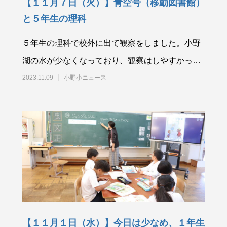
【１１月７日（火）】青空号（移動図書館）
と５年生の理科
５年生の理科で校外に出て観察をしました。小野
湖の水が少なくなっており、観察はしやすかった
ようです。 移動図書館の青空号が来ま
2023.11.09
小野小ニュース
【１１月１日（水）】今日は少なめ、１年生