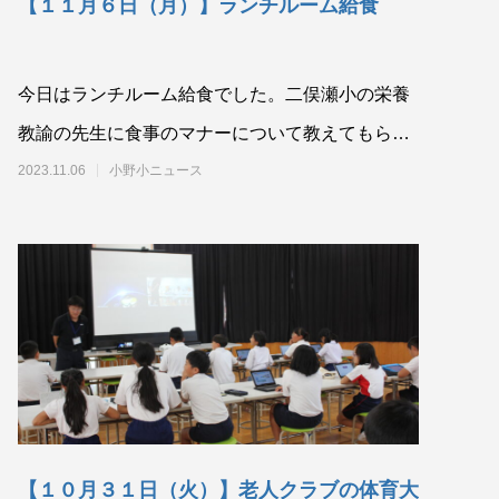
【１１月６日（月）】ランチルーム給食
今日はランチルーム給食でした。二俣瀬小の栄養
教諭の先生に食事のマナーについて教えてもらい
ながら食べました。大きな６年生が両隣
2023.11.06
小野小ニュース
【１０月３１日（火）】老人クラブの体育大