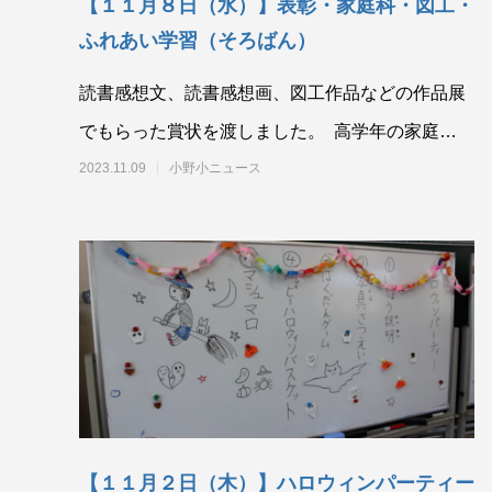
【１１月８日（水）】表彰・家庭科・図工・
ふれあい学習（そろばん）
読書感想文、読書感想画、図工作品などの作品展
でもらった賞状を渡しました。 高学年の家庭科で
す。ミシン・アイロンです。エプロ
2023.11.09
小野小ニュース
【１１月２日（木）】ハロウィンパーティー