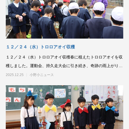
１２／２４（水）トロロアオイ収穫
１２／２４（水）トロロアオイ収穫春に植えたトロロアオイを収
穫しました。運動会、持久走大会に引き続き、奇跡の雨上がり。
児童が収穫に関わるこ
2025.12.25
小野小ニュース