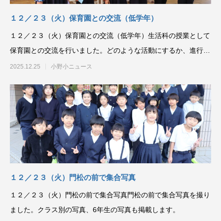
１２／２３（火）保育園との交流（低学年）
１２／２３（火）保育園との交流（低学年）生活科の授業として
保育園との交流を行いました。どのような活動にするか、進行は
どうするのか、準備に
2025.12.25
小野小ニュース
１２／２３（火）門松の前で集合写真
１２／２３（火）門松の前で集合写真門松の前で集合写真を撮り
ました。クラス別の写真、6年生の写真も掲載します。