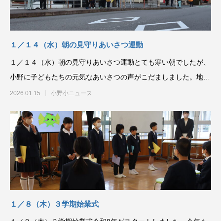
１／１４（水）朝の見守りあいさつ運動
１／１４（水）朝の見守りあいさつ運動とても寒い朝でしたが、
小野に子どもたちの元気なあいさつの声がこだましました。地域
の皆様とも一緒に活動
2026.01.15
小野小ニュース
１／８（木）３学期始業式