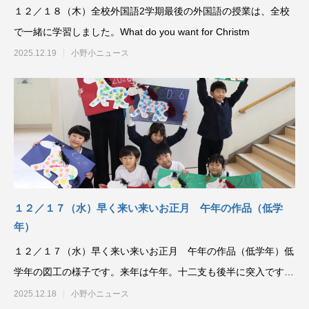
１２／１８（木）全校外国語2学期最後の外国語の授業は、全校
で一緒に学習しました。What do you want for Christm
2025.12.19
小野小ニュース
１２／１７（水）早く来い来いお正月 午年の作品（低学
年）
１２／１７（水）早く来い来いお正月 午年の作品（低学年）低
学年の図工の様子です。来年は午年。十二支も後半に突入です。
「午の刻」はお昼の１
2025.12.18
小野小ニュース