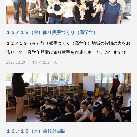
１２／１９（金）飾り熊手づくり（高学年）
１２／１９（金）飾り熊手づくり（高学年）地域の皆様の力をお
借りして、高学年児童は飾り熊手を作成しました。昨年までは注
連飾りを作っていたの
2025.12.19
小野小ニュース
１２／１８（木）全校外国語