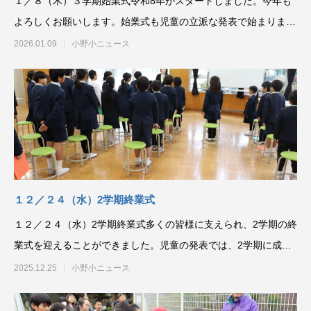
１／８（木）３学期始業式令和8年がスタートしました。今年も
よろしくお願いします。始業式も児童の立派な発表で始まりまし
た。自分で頑張りたい
2026.01.09
小野小ニュース
１２／２４（水）2学期終業式
１２／２４（水）2学期終業式多くの皆様に支えられ、2学期の終
業式を迎えることができました。児童の発表では、2学期に成長
したこと、冬休みの
2025.12.25
小野小ニュース