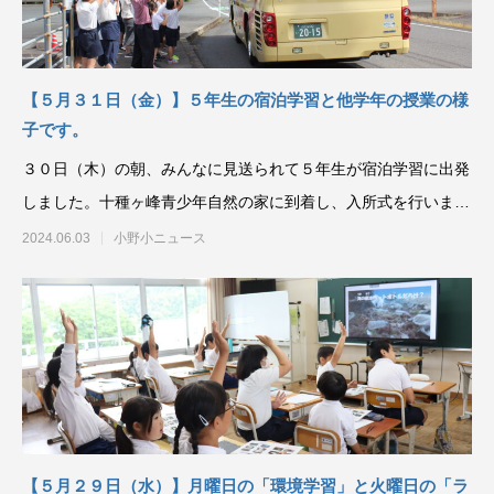
【５月３１日（金）】５年生の宿泊学習と他学年の授業の様
子です。
３０日（木）の朝、みんなに見送られて５年生が宿泊学習に出発
しました。十種ヶ峰青少年自然の家に到着し、入所式を行いまし
た。
2024.06.03
小野小ニュース
【５月２９日（水）】月曜日の「環境学習」と火曜日の「ラ