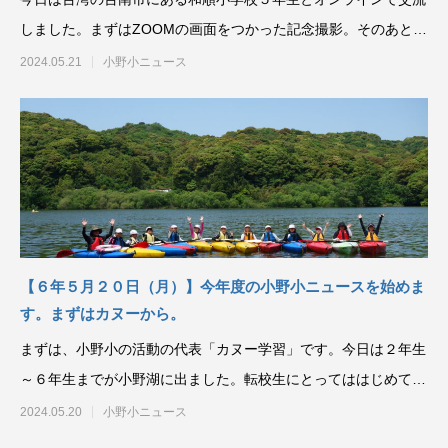
しました。まずはZOOMの画面をつかった記念撮影。そのあと、
小野小の紹介を
2024.05.21
小野小ニュース
【６年５月２０日（月）】今年度の小野小ニュースを始めま
す。まずはカヌーから。
まずは、小野小の活動の代表「カヌー学習」です。今日は２年生
～６年生までが小野湖に出ました。転校生にとってははじめての
小野湖。緊張しながらも楽
2024.05.20
小野小ニュース