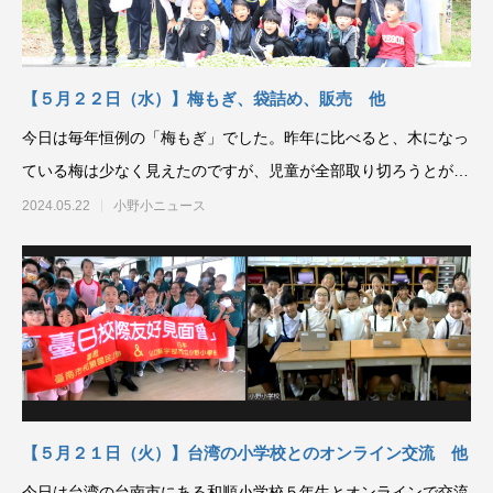
【５月２２日（水）】梅もぎ、袋詰め、販売 他
今日は毎年恒例の「梅もぎ」でした。昨年に比べると、木になっ
ている梅は少なく見えたのですが、児童が全部取り切ろうとがん
ばって１００キロ以上の収
2024.05.22
小野小ニュース
【５月２１日（火）】台湾の小学校とのオンライン交流 他
今日は台湾の台南市にある和順小学校５年生とオンラインで交流