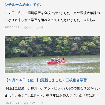
ンチルーム給食」です。
２７日（月）に環境学習を全校で行いました。市の環境政策課の
方が３名来られて学習を組み立ててくださいました。東岐波の海
岸の砂をとってき
2024.05.29
小野小ニュース
【５月２４日（金）】(更新しました）三校集合学習
今日は二俣瀬小と厚東小とアクトビレッジおので集合学習を行い
ました。高学年はEボート、中学年はお茶の学習、低学年は木工
クラフトとネイチャーゲー
2024.05.24
小野小ニュース