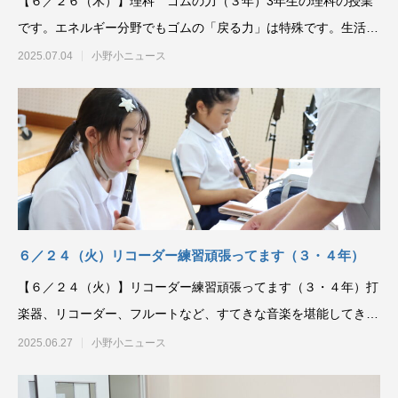
【６／２６（木）】理科 ゴムの力（３年）3年生の理科の授業
です。エネルギー分野でもゴムの「戻る力」は特殊です。生活経
験と実験の結果をマッ
2025.07.04
小野小ニュース
６／２４（火）リコーダー練習頑張ってます（３・４年）
【６／２４（火）】リコーダー練習頑張ってます（３・４年）打
楽器、リコーダー、フルートなど、すてきな音楽を堪能してきま
した。今度は自分で演
2025.06.27
小野小ニュース