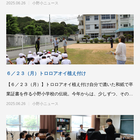
ャンルの新しい本を一
2025.06.26
小野小ニュース
６／２３（月）トロロアオイ植え付け
【６／２３（月）】トロロアオイ植え付け自分で漉いた和紙で卒
業証書を作る小野小学校の伝統。今年からは、少しずつ、その思
いや意味、行程を学ぶ
2025.06.26
小野小ニュース