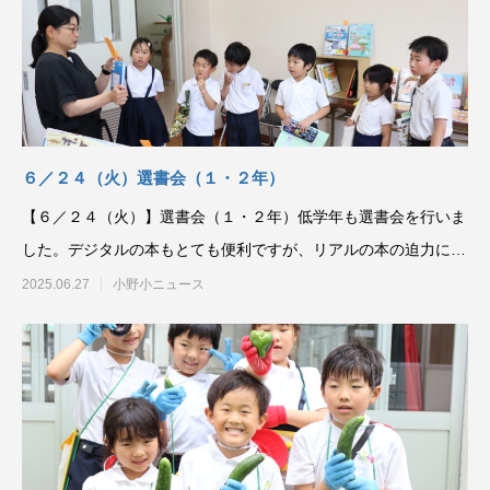
６／２４（火）選書会（１・２年）
【６／２４（火）】選書会（１・２年）低学年も選書会を行いま
した。デジタルの本もとても便利ですが、リアルの本の迫力には
まだかなわないでしょ
2025.06.27
小野小ニュース