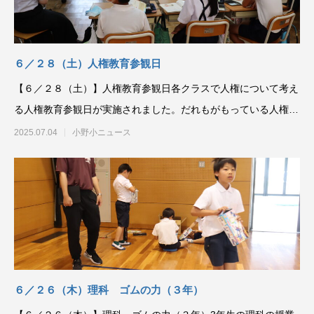
６／２８（土）人権教育参観日
【６／２８（土）】人権教育参観日各クラスで人権について考え
る人権教育参観日が実施されました。だれもがもっている人権を
どのように守り合って
2025.07.04
小野小ニュース
６／２６（木）理科 ゴムの力（３年）