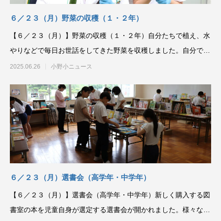
６／２３（月）野菜の収穫（１・２年）
【６／２３（月）】野菜の収穫（１・２年）自分たちで植え、水
やりなどで毎日お世話をしてきた野菜を収穫しました。自分で育
てた野菜は格別です。
2025.06.26
小野小ニュース
６／２３（月）選書会（高学年・中学年）
【６／２３（月）】選書会（高学年・中学年）新しく購入する図
書室の本を児童自身が選定する選書会が開かれました。様々なジ