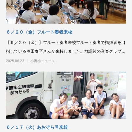
６／２０（金）フルート奏者来校
【６／２０（金）】フルート奏者来校フルート奏者で指揮者を目
指している奥田奏至さんが来校しました。放課後の音楽クラブに
参加してくれるとの事
2025.06.23
小野小ニュース
６／１７（火）あおぞら号来校