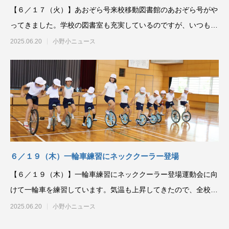
【６／１７（火）】あおぞら号来校移動図書館のあおぞら号がや
ってきました。学校の図書室も充実しているのですが、いつもと
は違うラインナップに
2025.06.20
小野小ニュース
６／１９（木）一輪車練習にネッククーラー登場
【６／１９（木）】一輪車練習にネッククーラー登場運動会に向
けて一輪車を練習しています。気温も上昇してきたので、全校分
ネッククーラーを購入
2025.06.20
小野小ニュース