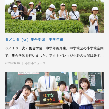
６／１６（火）集合学習 中学年編
６／１６（火）集合学習 中学年編厚東川中学校区の小学校合同
で、集合学習を行いました。アクトビレッジ小野の天候は暑すぎ
ず、よいコンディショ
2026.06.16
小野小ニュース