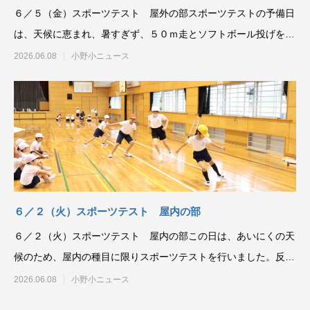
６／５（金）スポーツテスト 屋外の部スポーツテストの予備日
は、天候に恵まれ、暑すぎず、５０ｍ走とソフトボール投げを実
施することができまし
2026.06.08
小野小ニュース
６／２（火）スポーツテスト 屋内の部
６／２（火）スポーツテスト 屋内の部この日は、あいにくの天
候のため、屋内の種目に限りスポーツテストを行いました。反復
横跳び、長座体前屈、
2026.06.08
小野小ニュース