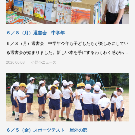
６／８（月）選書会 中学年
６／８（月）選書会 中学年今年も子どもたちが楽しみにしてい
る選書会が始まりました。新しい本を手にするわくわく感が伝わ
ってきます。子どもた
2026.06.08
小野小ニュース
６／５（金）スポーツテスト 屋外の部