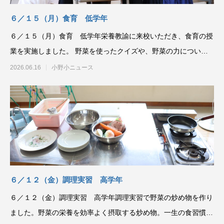
６／１５（月）食育 低学年
６／１５（月）食育 低学年栄養教諭に来校いただき、食育の授
業を実施しました。 野菜を使ったクイズや、野菜の力について
学びました。体の調子
2026.06.16
小野小ニュース
６／１２（金）調理実習 高学年
６／１２（金）調理実習 高学年調理実習で野菜の炒め物を作り
ました。野菜の栄養を効率よく摂取する炒め物。一生の食習慣を