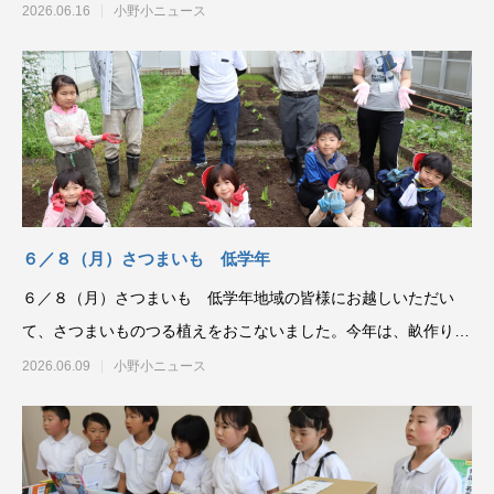
支える技能ですのでし
2026.06.16
小野小ニュース
６／８（月）さつまいも 低学年
６／８（月）さつまいも 低学年地域の皆様にお越しいただい
て、さつまいものつる植えをおこないました。今年は、畝作りか
ら一緒に体験する試みが
2026.06.09
小野小ニュース