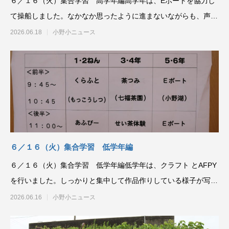
６／１６（火）集合学習 高学年編高学年は、Eボートを協力し
て操船しました。なかなか思ったように進まないながらも、声を
掛け合って協力しよう
2026.06.18
小野小ニュース
６／１６（火）集合学習 低学年編
６／１６（火）集合学習 低学年編低学年は、クラフト とAFPY
を行いました。しっかりと集中して作品作りしている様子が写真
からも伝わってき
2026.06.16
小野小ニュース