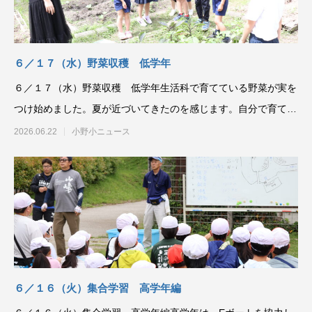
６／１７（水）野菜収穫 低学年
６／１７（水）野菜収穫 低学年生活科で育てている野菜が実を
つけ始めました。夏が近づいてきたのを感じます。自分で育てた
野菜は格別のようで、
2026.06.22
小野小ニュース
６／１６（火）集合学習 高学年編