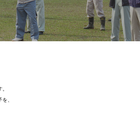
す。
子を、