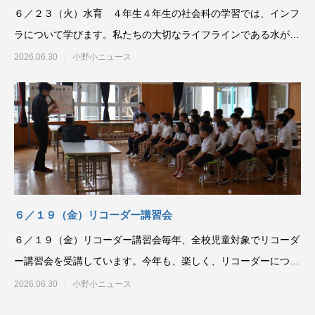
６／２３（火）水育 ４年生４年生の社会科の学習では、インフ
ラについて学びます。私たちの大切なライフラインである水がど
のように口まで届くの
2026.06.30
小野小ニュース
６／１９（金）リコーダー講習会
６／１９（金）リコーダー講習会毎年、全校児童対象でリコーダ
ー講習会を受講しています。今年も、楽しく、リコーダーについ
て学びながら、リコー
2026.06.30
小野小ニュース