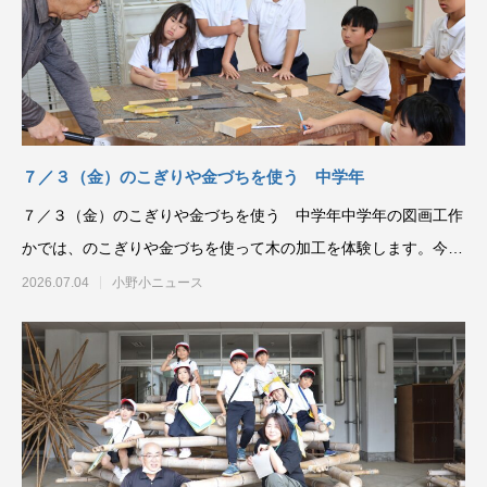
７／３（金）のこぎりや金づちを使う 中学年
７／３（金）のこぎりや金づちを使う 中学年中学年の図画工作
かでは、のこぎりや金づちを使って木の加工を体験します。今年
は地域の方をお招きし
2026.07.04
小野小ニュース