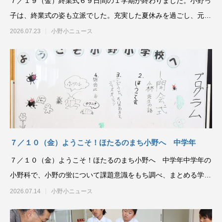
７／１９（金）終業式６９日間の１学期が終わりました。小野っ
子は、終業式の姿も立派でした。充実した夏休みを過ごし、元気
な姿で学校に戻ってき
2026.07.23
小野小ニュース
７／１０（金）ようこそ！ほたるのまち小野へ 中学年
７／１０（金）ようこそ！ほたるのまち小野へ 中学年中学年の
小野科で、小野の蛍について課題意識をもち調べ、まとめる学習
を行ってきました。せ
2026.07.14
小野小ニュース