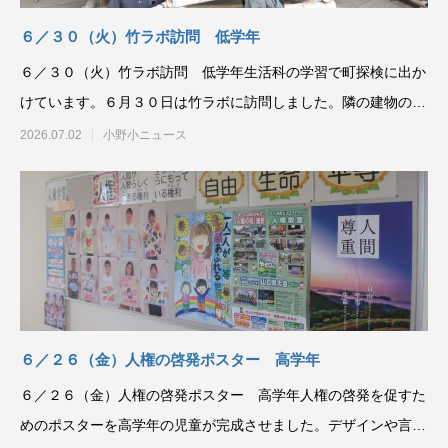
６／３０（火）竹ラボ訪問 低学年
６／３０（火）竹ラボ訪問 低学年生活科の学習で町探検に出か
けています。６月３０日は竹ラボに訪問しました。隣の建物の中
にこんなにも素敵な場
2026.07.02
小野小ニュース
６／２６（金）人権の啓発ポスター 高学年
６／２６（金）人権の啓発ポスター 高学年人権の啓発を促すた
めのポスターを高学年の児童が完成させました。デザインや言葉