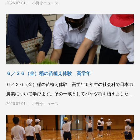
を選ぶなかで、人権に
2026.07.01
小野小ニュース
６／２６（金）稲の苗植え体験 高学年
６／２６（金）稲の苗植え体験 高学年５年生の社会科で日本の
農業について学びます。その一環としてバケツ稲を植えました。
地域の方にお力をいた
2026.07.01
小野小ニュース