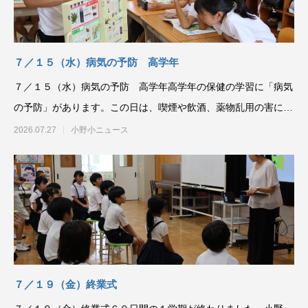
７／１５（水）病気の予防 高学年
７／１５（水）病気の予防 高学年高学年の保健の学習に「病気
の予防」があります。この日は、喫煙や飲酒、薬物乱用の害につ
いて、学校薬剤師の方
2026.07.27
小野小ニュース
７／１９（金）終業式