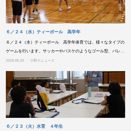
６／２４（水）ティーボール 高学年
６／２４（水）ティーボール 高学年体育では、様々なタイプの
ゲームを行います。サッカーやバスケのようなゴール型、バレー
のようなネット型、タ
2026.06.30
小野小ニュース
６／２３（火）水育 ４年生