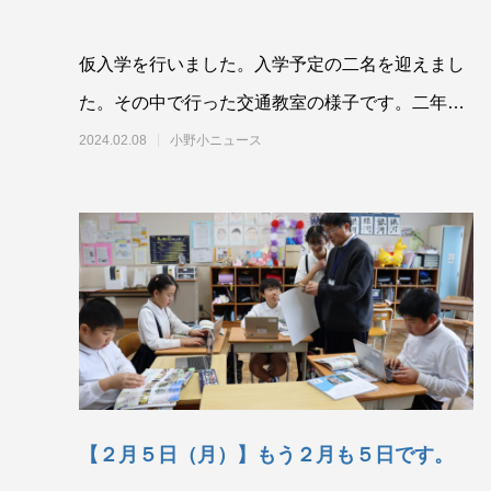
仮入学を行いました。入学予定の二名を迎えまし
た。その中で行った交通教室の様子です。二年生
のお手本のあと、一年生と一緒にやってみました
2024.02.08
小野小ニュース
【２月５日（月）】もう２月も５日です。