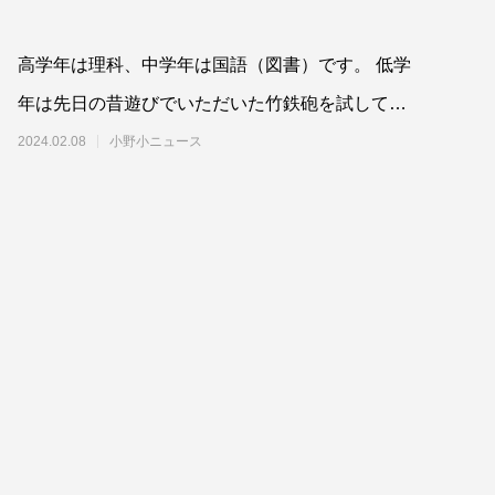
高学年は理科、中学年は国語（図書）です。 低学
年は先日の昔遊びでいただいた竹鉄砲を試してみ
ました。
2024.02.08
小野小ニュース