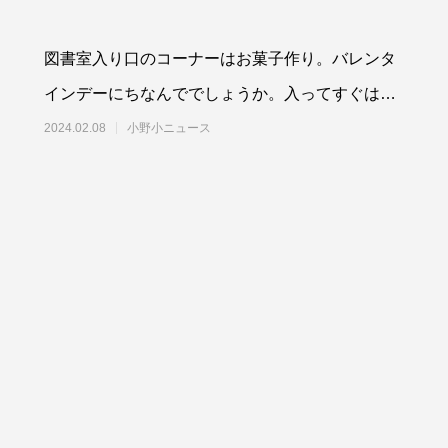
図書室入り口のコーナーはお菓子作り。バレンタ
インデーにちなんででしょうか。入ってすぐは節
分に合わせた「鬼」特集。季節に合わせたアレン
2024.02.08
小野小ニュース
ジを支援