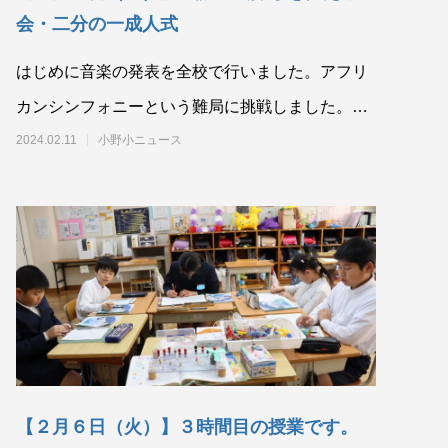
会・二分の一成人式
はじめに音楽の発表を全校で行いました。アフリ
カンシンフォニーという難局に挑戦しました。感
謝の気持ちを伝える会のオ
2024.02.11
小野小ニュース
【２月６日（火）】３時間目の授業です。