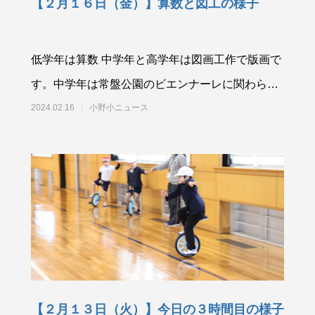
【２月１６日（金）】算数と図工の様子
低学年は算数 中学年と高学年は図画工作で版画で
す。中学年は常盤公園のビエンナーレに関わられ
ている学芸員さ
2024.02.16
小野小ニュース
【２月１３日（火）】今日の３時間目の様子