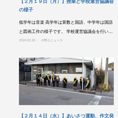
【２月１９日（月）】授業と学校運営協議会
の様子
低学年は音楽 高学年は算数と国語、中学年は国語
と図画工作の様子です。 学校運営協議会を行いま
した
2024.02.20
小野小ニュース
【２月１４日（水）】あいさつ運動、作文発