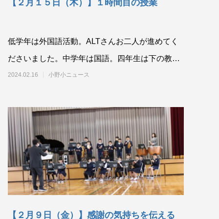
【２月１５日（木）】１時間目の授業
低学年は外国語活動。ALTさんお二人が進めてく
ださいました。中学年は国語。四年生は下の教科
書の内容を、三年生は一つの漢字の音
2024.02.16
小野小ニュース
【２月９日（金）】感謝の気持ちを伝える