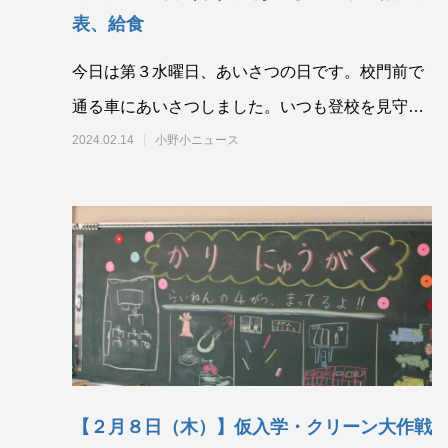
表、給食
今日は第３水曜日、あいさつの日です。校門前で
通る車にあいさつしました。いつも登校を見守っ
てくださる交通指導員さんと駐在さんにも感謝で
2024.02.14
小野小ニュース
す。
【２月８日（木）】仮入学・クリーン大作戦