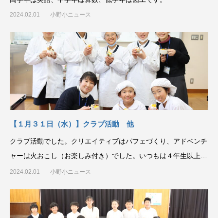
2024.02.01
小野小ニュース
【１月３１日（水）】クラブ活動 他
クラブ活動でした。クリエイティブはパフェづくり、アドベンチ
ャーは火おこし（お楽しみ付き）でした。いつもは４年生以上で
すが、今回は３年生も見学
2024.02.01
小野小ニュース