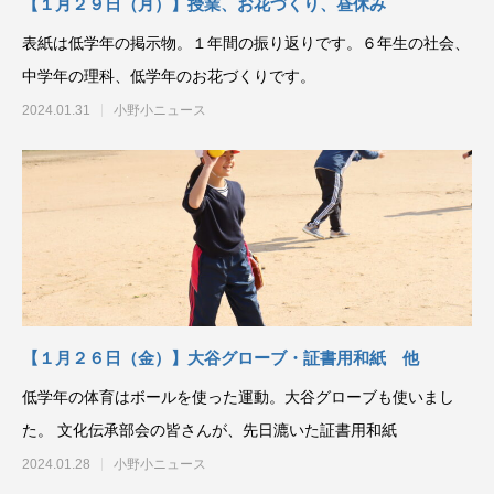
【１月２９日（月）】授業、お花づくり、昼休み
表紙は低学年の掲示物。１年間の振り返りです。６年生の社会、
中学年の理科、低学年のお花づくりです。
2024.01.31
小野小ニュース
【１月２６日（金）】大谷グローブ・証書用和紙 他
低学年の体育はボールを使った運動。大谷グローブも使いまし
た。 文化伝承部会の皆さんが、先日漉いた証書用和紙
2024.01.28
小野小ニュース