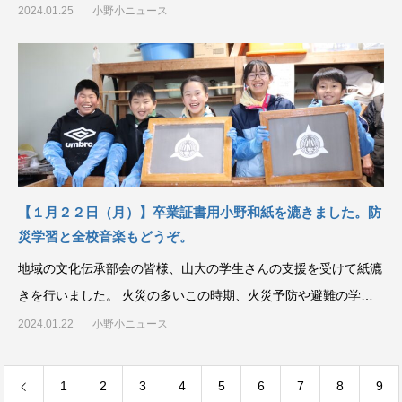
2024.01.25
小野小ニュース
【１月２２日（月）】卒業証書用小野和紙を漉きました。防
災学習と全校音楽もどうぞ。
地域の文化伝承部会の皆様、山大の学生さんの支援を受けて紙漉
きを行いました。 火災の多いこの時期、火災予防や避難の学習
を
2024.01.22
小野小ニュース
1
2
3
4
5
6
7
8
9