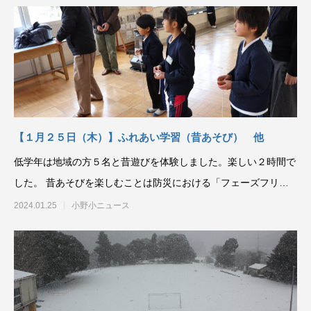
【１月２５日（木）】ふれあい学習（昔あそび） 他
低学年は地域の方５名と昔遊びを体験しました。楽しい２時間で
した。 昔あそびを楽しむことは防災における「フェーズフリー
（
2024.01.25
小野小ニュース