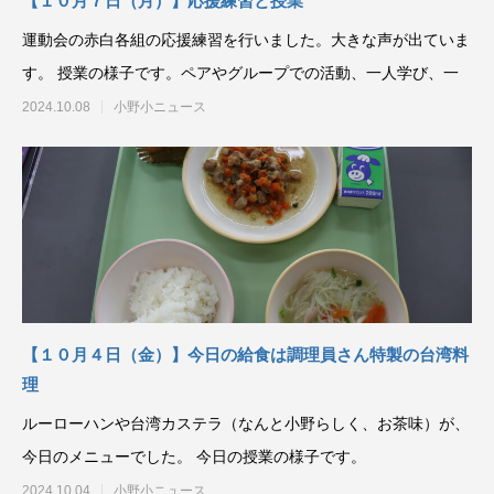
【１０月７日（月）】応援練習と授業
運動会の赤白各組の応援練習を行いました。大きな声が出ていま
す。 授業の様子です。ペアやグループでの活動、一人学び、一
2024.10.08
小野小ニュース
【１０月４日（金）】今日の給食は調理員さん特製の台湾料
理
ルーローハンや台湾カステラ（なんと小野らしく、お茶味）が、
今日のメニューでした。 今日の授業の様子です。
2024.10.04
小野小ニュース