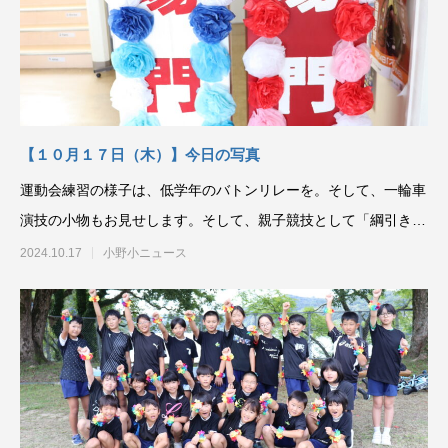
【１０月１７日（木）】今日の写真
運動会練習の様子は、低学年のバトンリレーを。そして、一輪車
演技の小物もお見せします。そして、親子競技として「綱引き」
が復活するので、
2024.10.17
小野小ニュース