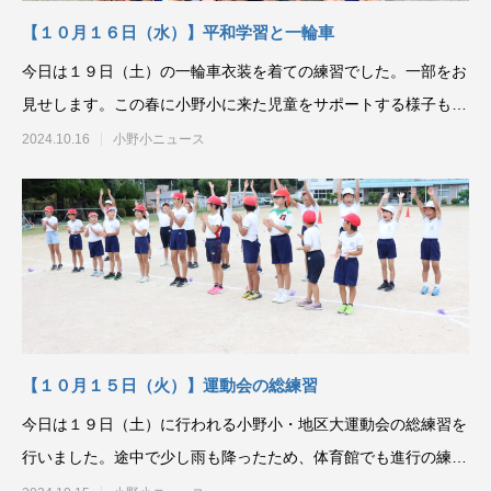
【１０月１６日（水）】平和学習と一輪車
今日は１９日（土）の一輪車衣装を着ての練習でした。一部をお
見せします。この春に小野小に来た児童をサポートする様子も含
めて練習の一部をどうぞ。
2024.10.16
小野小ニュース
【１０月１５日（火）】運動会の総練習
今日は１９日（土）に行われる小野小・地区大運動会の総練習を
行いました。途中で少し雨も降ったため、体育館でも進行の練習
をしました。