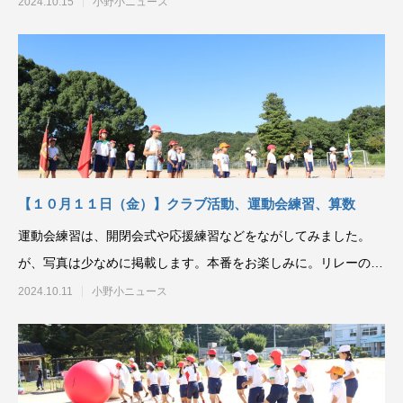
2024.10.15
小野小ニュース
【１０月１１日（金）】クラブ活動、運動会練習、算数
運動会練習は、開閉会式や応援練習などをながしてみました。
が、写真は少なめに掲載します。本番をお楽しみに。リレーのバ
トン渡し練習です。
2024.10.11
小野小ニュース