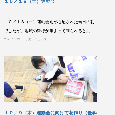
１０／１８（土）運動会
１０／１８（土）運動会雨が心配された当日の朝
でしたが、地域の皆様が集まって来られると共
に、天気が回復に向かっていきました。児童も、
2025.10.23
小野小ニュース
保護者
１０／９（木）運動会に向けて花作り（低学