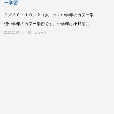
ー学習
９／３０・１０／２（火・木）中学年のカヌー学
習中学年のカヌー学習です。中学年は小野湖につ
いて調べ学習をしているところです。カヌーで、
2025.10.03
小野小ニュース
お気