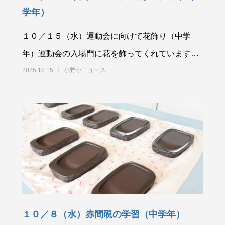
学年）
１０／１５（水）運動会に向けて花飾り（中学
年）運動会の入場門に花を飾ってくれています。
先日紹介したように、低学年の児童が花を作って
2025.10.15
小野小ニュース
くれま
１０／８（水）赤間硯の学習（中学年）