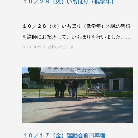
１０／２８（火）いもほり（低学年）
１０／２８（火）いもほり（低学年）地域の皆様
を講師にお招きして、いもほりを行いました。土
の中は見えないので、うまく育っているか、みん
2025.10.29
小野小ニュース
など
１０／１７（金）運動会前日準備