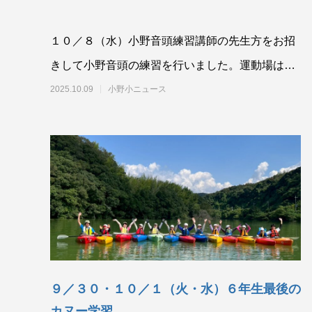
１０／８（水）小野音頭練習講師の先生方をお招
きして小野音頭の練習を行いました。運動場はあ
いにくの雨模様でしたので、２階のホールを活用
2025.10.09
小野小ニュース
して
９／３０・１０／１（火・水）６年生最後の
カヌー学習