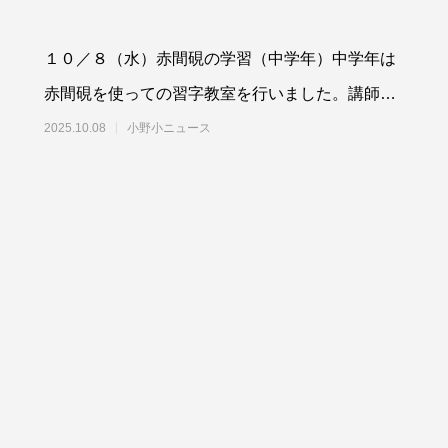
１０／８（水）赤間硯の学習（中学年）中学年は
赤間硯を使っての習字教室を行いました。講師の
先生より、赤間硯の制作にかける思いをお聞きし
2025.10.08
小野小ニュース
て、