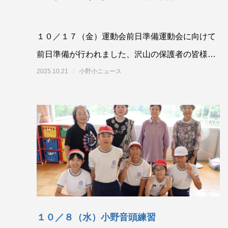
１０／１７（金）運動会前日準備運動会に向けて
前日準備が行われました、沢山の保護者の皆様、
地域の皆様に支えられ、十分な準備を行うことが
2025.10.21
小野小ニュース
でき
１０／８（水）小野音頭練習