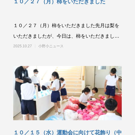
１０／２７（月）柿をいただきました
１０／２７（月）柿をいただきました先月は梨を
いただきましたが、今日は、柿をいただきまし
た。聞いてみると、柿が好きだという児童が大半
2025.10.27
小野小ニュース
でした
１０／１５（水）運動会に向けて花飾り（中