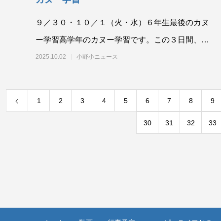
９／３０・１０／１（火・水）６年生最後のカヌ
ー学習高学年のカヌー学習です。この３日間、沢
山の方にお世話になりました。本当にありがとう
2025.10.02
小野小ニュース
ござ
1
2
3
4
5
6
7
8
9
30
31
32
33