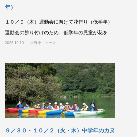
年）
１０／９（木）運動会に向けて花作り（低学年）
運動会の飾り付けのため、低学年の児童が花を作
ってくれています。完成すると中学年の児童が飾
2025.10.10
小野小ニュース
って
９／３０・１０／２（火・木）中学年のカヌ