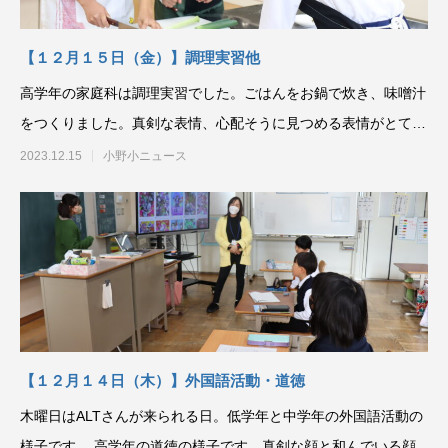
【１２月１５日（金）】調理実習他
高学年の家庭科は調理実習でした。ごはんをお鍋で炊き、味噌汁
をつくりました。真剣な表情、心配そうに見つめる表情がとても
よいです。食べる
2023.12.15
小野小ニュース
【１２月１４日（木）】外国語活動・道徳
木曜日はALTさんが来られる日。低学年と中学年の外国語活動の
様子です。 高学年の道徳の様子です。真剣な顔と和んでいる顔