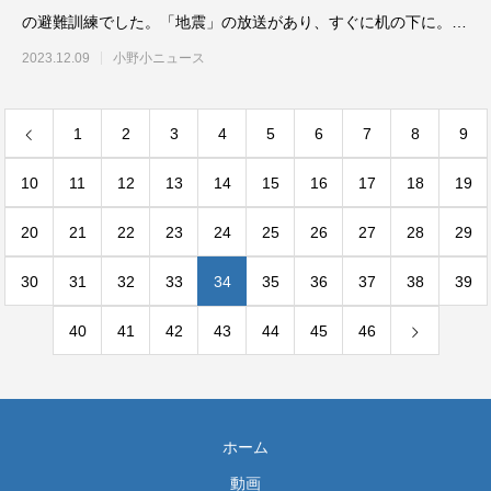
の避難訓練でした。「地震」の放送があり、すぐに机の下に。中
学年はい
2023.12.09
小野小ニュース
1
2
3
4
5
6
7
8
9
10
11
12
13
14
15
16
17
18
19
20
21
22
23
24
25
26
27
28
29
30
31
32
33
34
35
36
37
38
39
40
41
42
43
44
45
46
ホーム
動画