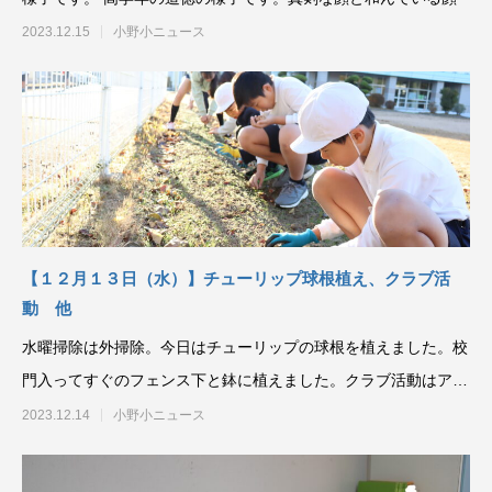
2023.12.15
小野小ニュース
【１２月１３日（水）】チューリップ球根植え、クラブ活
動 他
水曜掃除は外掃除。今日はチューリップの球根を植えました。校
門入ってすぐのフェンス下と鉢に植えました。クラブ活動はアド
ベンチャ
2023.12.14
小野小ニュース