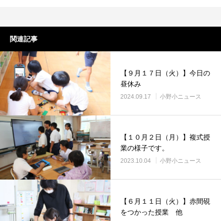
関連記事
【９月１７日（火）】今日の
昼休み
2024.09.17
小野小ニュース
【１０月２日（月）】複式授
業の様子です。
2023.10.04
小野小ニュース
【６月１１日（火）】赤間硯
をつかった授業 他