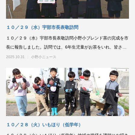
１０／２９（水）宇部市長表敬訪問
１０／２９（水）宇部市長表敬訪問小野小ブレンド茶の完成を市
長に報告しました。訪問では、6年生児童がお茶をいれ、皆さん
に楽しんでいただきま
2025.10.31
小野小ニュース
１０／２８（火）いもほり（低学年）