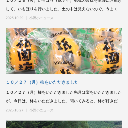
１０／２８（火）いもほり（低学年）地域の皆様を講師にお招き
して、いもほりを行いました。土の中は見えないので、うまく育
っているか、みんなど
2025.10.29
小野小ニュース
１０／２７（月）柿をいただきました
１０／２７（月）柿をいただきました先月は梨をいただきました
が、今日は、柿をいただきました。聞いてみると、柿が好きだと
いう児童が大半でした
2025.10.27
小野小ニュース