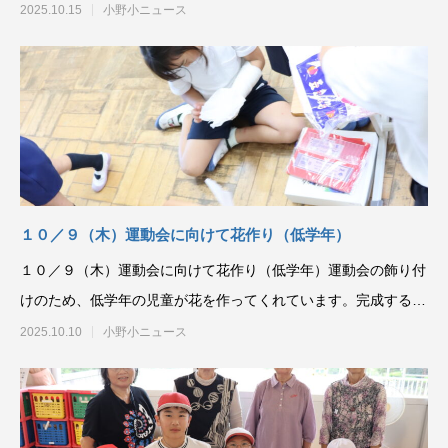
童が花を作ってくれま
2025.10.15
小野小ニュース
１０／９（木）運動会に向けて花作り（低学年）
１０／９（木）運動会に向けて花作り（低学年）運動会の飾り付
けのため、低学年の児童が花を作ってくれています。完成すると
中学年の児童が飾って
2025.10.10
小野小ニュース