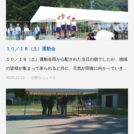
１０／１８（土）運動会
１０／１８（土）運動会雨が心配された当日の朝でしたが、地域
の皆様が集まって来られると共に、天気が回復に向かっていきま
した。児童も、保護者
2025.10.23
小野小ニュース