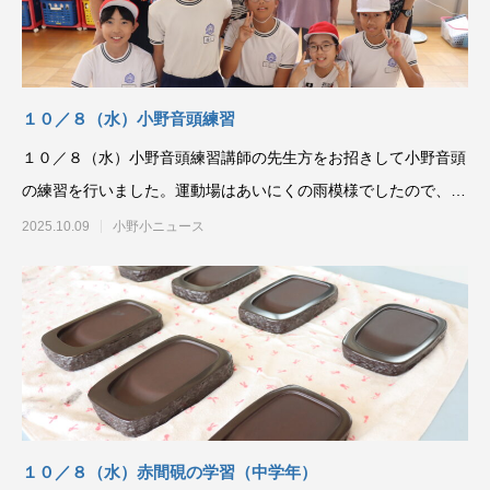
１０／８（水）小野音頭練習
１０／８（水）小野音頭練習講師の先生方をお招きして小野音頭
の練習を行いました。運動場はあいにくの雨模様でしたので、２
階のホールを活用して
2025.10.09
小野小ニュース
１０／８（水）赤間硯の学習（中学年）