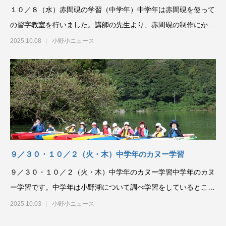
１０／８（水）赤間硯の学習（中学年）中学年は赤間硯を使って
の習字教室を行いました。講師の先生より、赤間硯の制作にかけ
る思いをお聞きして、
2025.10.08
小野小ニュース
９／３０・１０／２（火・木）中学年のカヌー学習
９／３０・１０／２（火・木）中学年のカヌー学習中学年のカヌ
ー学習です。中学年は小野湖について調べ学習をしているところ
です。カヌーで、お気
2025.10.03
小野小ニュース