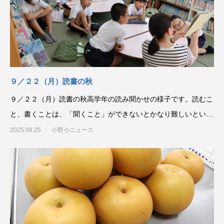
９／２２（月）読書の秋
９／２２（月）読書の秋高学年の読み聞かせの様子です。読むこ
と、書くことは、「聞くこと」ができないとかなり難しいといわ
れています。文字を音
2025.09.25
小野小ニュース