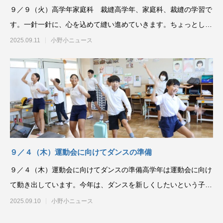
９／９（火）高学年家庭科 裁縫高学年、家庭科、裁縫の学習で
す。一針一針に、心を込めて縫い進めていきます。ちょっとした
布のトラブルも裁縫の
2025.09.11
小野小ニュース
９／４（木）運動会に向けてダンスの準備
９／４（木）運動会に向けてダンスの準備高学年は運動会に向け
て動き出しています。今年は、ダンスを新しくしたいという子ど
もたちの提案で、新た
2025.09.10
小野小ニュース