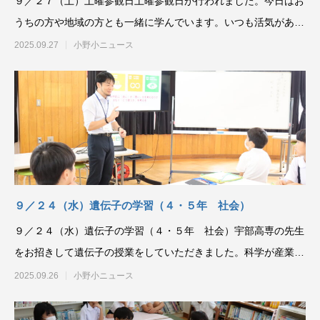
９／２７（土）土曜参観日土曜参観日が行われました。今日はお
うちの方や地域の方とも一緒に学んでいます。いつも活気がある
のですが、今日はそれ
2025.09.27
小野小ニュース
９／２４（水）遺伝子の学習（４・５年 社会）
９／２４（水）遺伝子の学習（４・５年 社会）宇部高専の先生
をお招きして遺伝子の授業をしていただきました。科学が産業に
与える影響はこれから
2025.09.26
小野小ニュース