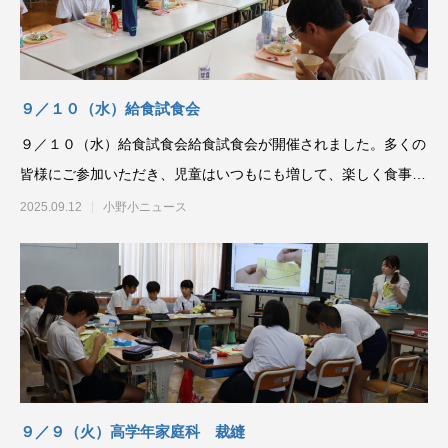
９／１０（水）給食試食会
９／１０（水）給食試食会給食試食会が開催されました。多くの
皆様にご参加いただき、児童はいつもにも増して、楽しく食事を
とることができました
2025.09.12
小野小ニュース
９／９（火）高学年家庭科 裁縫