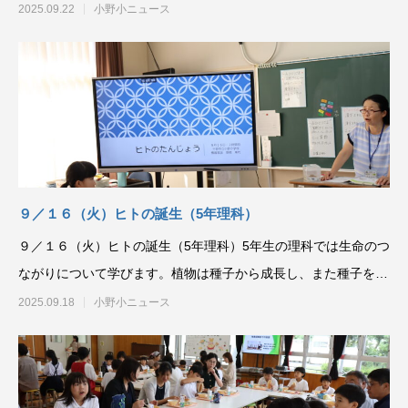
あります。今回は高学
2025.09.22
小野小ニュース
９／１６（火）ヒトの誕生（5年理科）
９／１６（火）ヒトの誕生（5年理科）5年生の理科では生命のつ
ながりについて学びます。植物は種子から成長し、また種子を生
み出す。そのための
2025.09.18
小野小ニュース