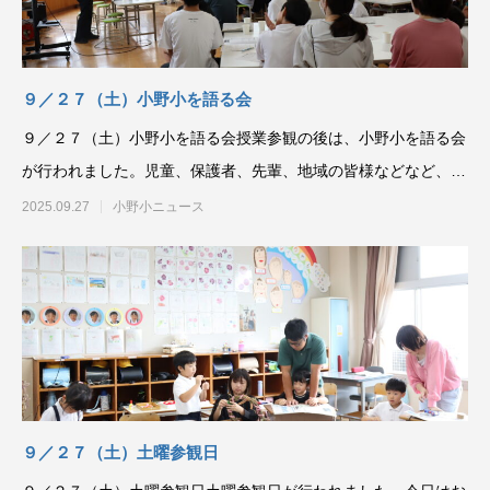
９／２７（土）小野小を語る会
９／２７（土）小野小を語る会授業参観の後は、小野小を語る会
が行われました。児童、保護者、先輩、地域の皆様などなど、た
くさんの方が集まって
2025.09.27
小野小ニュース
９／２７（土）土曜参観日