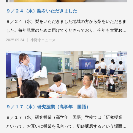
９／２４（水）梨をいただきました
９／２４（水）梨をいただきました地域の方から梨をいただきま
した。毎年児童のために届けてくださっており、今年も大変おい
しくいただきました。
2025.09.24
小野小ニュース
９／１７（水）研究授業（高学年 国語）
９／１７（水）研究授業（高学年 国語）学校では「研究授業」
といって、お互いに授業を見合って、切磋琢磨するという場面が