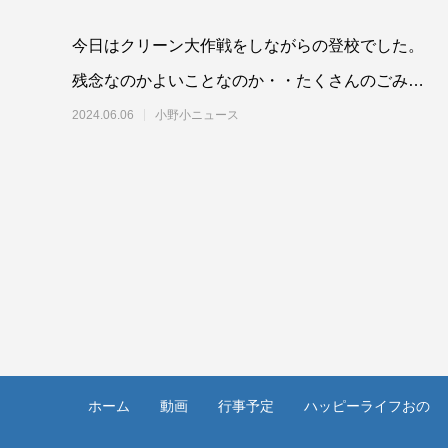
今日はクリーン大作戦をしながらの登校でした。
残念なのかよいことなのか・・たくさんのごみを
拾いました。 授業の様子です。
2024.06.06
小野小ニュース
ホーム
動画
行事予定
ハッピーライフおの