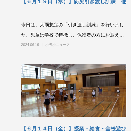
【６月１９日（水）】防災引き渡し訓練 他
今日は、大雨想定の「引き渡し訓練」を行いまし
た。児童は学校で待機し、保護者の方にお迎えに
来ていただきました。地域の消防団や自主防災組
2024.06.19
小野小ニュース
織、市民
【６月１４日（金）】授業・給食・全校遊び