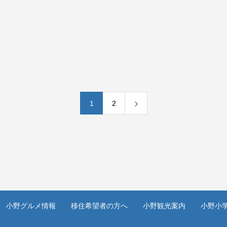
1
2
小野グルメ情報
移住希望者の方へ
小野観光案内
小野小