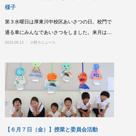
様子
第３水曜日は厚東川中校区あいさつの日。校門で
通る車にみんなであいさつをしました。来月は７
月１７日（水）です。校門前または小野湖側の梅
2024.06.13
小野小ニュース
林前で、
【６月７日（金）】授業と委員会活動