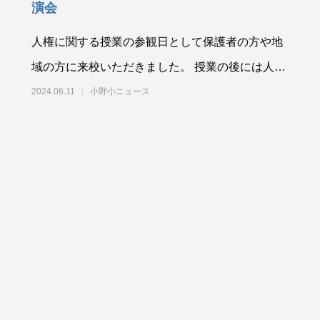
演会
人権に関する授業の参観日として保護者の方や地
域の方に来校いただきました。 授業の後には人権
に関する講演会として、宇部市の観光交
2024.06.11
小野小ニュース