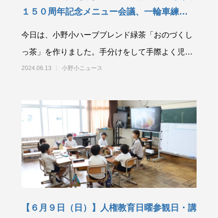
１５０周年記念メニュー会議、一輪車練習
他
今日は、小野小ハーブブレンド緑茶「おのづくし
っ茶」を作りました。手分けをして手際よく児童
は活動しました。創立１５０周年記念事
2024.06.13
小野小ニュース
【６月９日（日）】人権教育日曜参観日・講