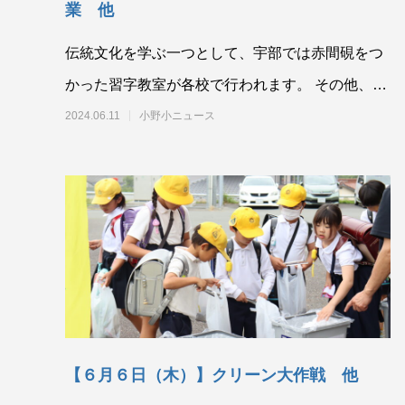
業 他
伝統文化を学ぶ一つとして、宇部では赤間硯をつ
かった習字教室が各校で行われます。 その他、今
日の授業の様子をどうぞ。高
2024.06.11
小野小ニュース
【６月６日（木）】クリーン大作戦 他