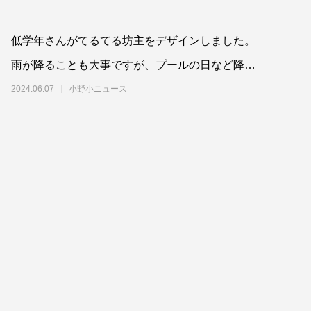
低学年さんがてるてる坊主をデザインしました。
雨が降ることも大事ですが、プールの日など降っ
てほしくない日はこの作品が力を発揮するかも。
2024.06.07
小野小ニュース