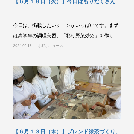
【６月１８日（火）】今日はもりだくさん
今日は、掲載したいシーンがいっぱいです。まず
は高学年の調理実習。「彩り野菜炒め」を作りま
した。保護者の方のサポートとJA小野女性部の
2024.06.18
小野小ニュース
【６月１３日（木）】ブレンド緑茶づくり、