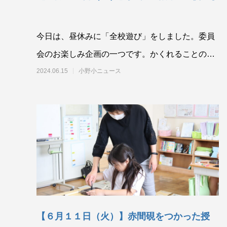
今日は、昼休みに「全校遊び」をしました。委員
会のお楽しみ企画の一つです。かくれることので
きる「だるまさんがころんだ」です。
2024.06.15
小野小ニュース
【６月１１日（火）】赤間硯をつかった授