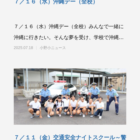
７／１６（水）沖縄デー（全校）
７／１６（水）沖縄デー（全校）みんなで一緒に
沖縄に行きたい。そんな夢を受け、学校で沖縄を
疑似体験しました。夢プロジェクト第3弾です。
2025.07.18
小野小ニュース
７／１１（金）交通安全ナイトスクール～警