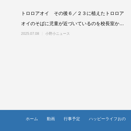
トロロアオイ その後６／２３に植えたトロロア
オイのそばに児童が近づいているのを校長室から
目視しました。観察かな？とおもい眺めてい
2025.07.08
小野小ニュース
ホーム
動画
行事予定
ハッピーライフおの