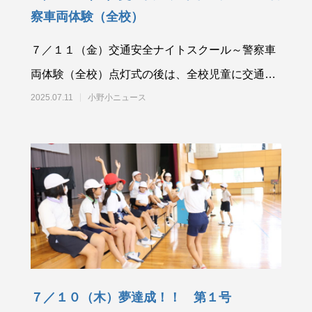
察車両体験（全校）
７／１１（金）交通安全ナイトスクール～警察車
両体験（全校）点灯式の後は、全校児童に交通安
全ナイトスクールをしていただきました。夏休
2025.07.11
小野小ニュース
み、お
７／１０（木）夢達成！！ 第１号