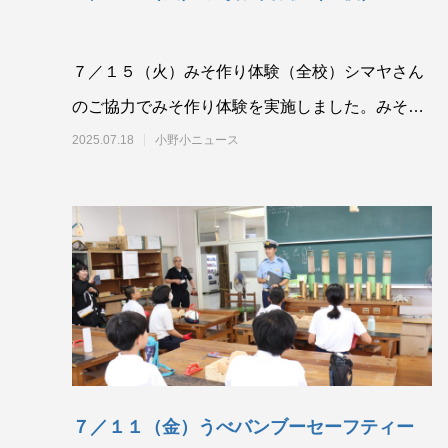
７／１５（火）みそ作り体験（全校）シマヤさん
のご協力でみそ作り体験を実施しました。みその
歴史、作り方、みそを使った料理、みその種類、
2025.07.18
小野小ニュース
みそ
７／１１（金）うべバンブーセーフティー