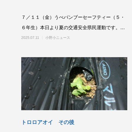
７／１１（金）うべバンブーセーフティー（５・
６年生）本日より夏の交通安全県民運動です。宇
部警察署、竹ラボ、小野小学校のコラボで企画さ
2025.07.11
小野小ニュース
れた
トロロアオイ その後