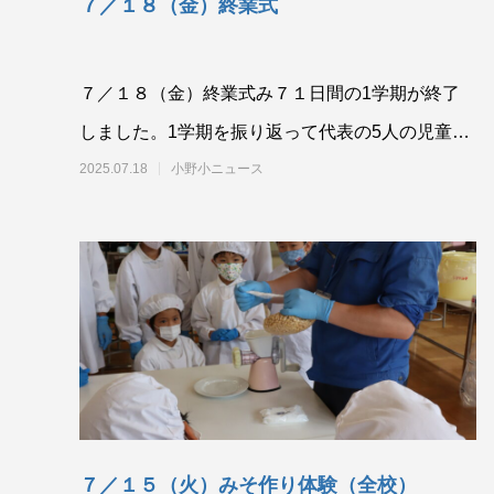
７／１８（金）終業式
７／１８（金）終業式み７１日間の1学期が終了
しました。1学期を振り返って代表の5人の児童が
立派な発表をしてくれました。小野小の子どもた
2025.07.18
小野小ニュース
ち
７／１５（火）みそ作り体験（全校）