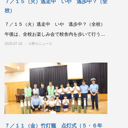
７／１５（火）逃走中 いや 逃歩中？（全
校）
７／１５（火）逃走中 いや 逃歩中？（全校）
午後は、全校お楽しみ会で校舎内を歩いて行う逃
走中を行いました。児童がルールや状況設定など
2025.07.18
小野小ニュース
を考
７／１１（金）竹灯籠 点灯式（５・６年