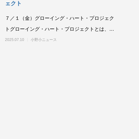
ェクト
７／１（金）グローイング・ハート・プロジェク
トグローイング・ハート・プロジェクトとは、子
どもたちの健やかな心を育むために、山口県全体
2025.07.10
小野小ニュース
で取