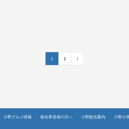
1
2
小野グルメ情報
移住希望者の方へ
小野観光案内
小野小