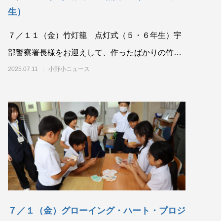
生）
７／１１（金）竹灯籠 点灯式（５・６年生）宇
部警察署長様をお迎えして、作ったばかりの竹灯
籠の点灯式を行いました。この灯籠に込められた
2025.07.11
小野小ニュース
交通
７／１（金）グローイング・ハート・プロジ