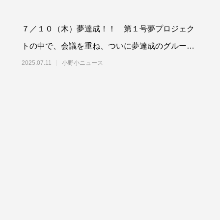
７／１０（木）夢達成！！ 第１号夢プロジェク
トの中で、会議を重ね、ついに夢達成のグループ
が現れました。昼休みの全校遊びの時間を活用し
2025.07.11
小野小ニュース
て「