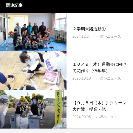
関連記事
２学期末諸活動①
2024.12.24
小野小ニュース
１０／９（木）運動会に向け
て花作り（低学年）
2025.10.10
小野小ニュース
【９月５日（木）】クリーン
大作戦・授業・他
2024.09.05
小野小ニュース