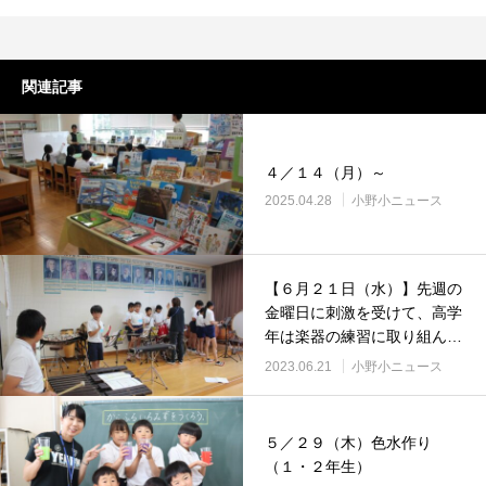
関連記事
４／１４（月）～
2025.04.28
小野小ニュース
【６月２１日（水）】先週の
金曜日に刺激を受けて、高学
年は楽器の練習に取り組んで
います。低の生活科と３年生
2023.06.21
小野小ニュース
のオンライン学習の紹介もし
ます。
５／２９（木）色水作り
（１・２年生）