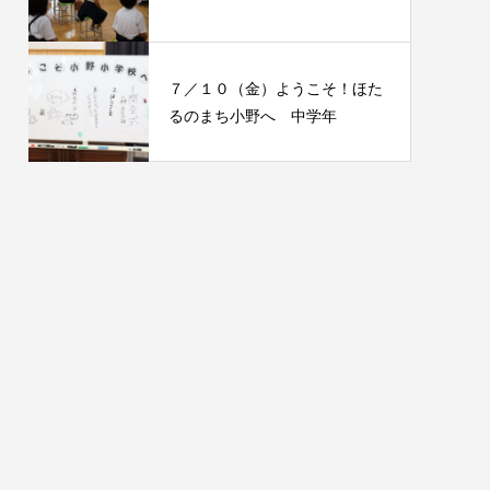
７／１０（金）ようこそ！ほた
るのまち小野へ 中学年