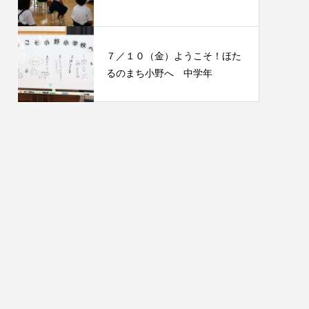
７／１０（金）ようこそ！ほた
るのまち小野へ 中学年