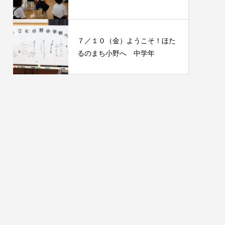
７／１０（金）ようこそ！ほた
るのまち小野へ 中学年