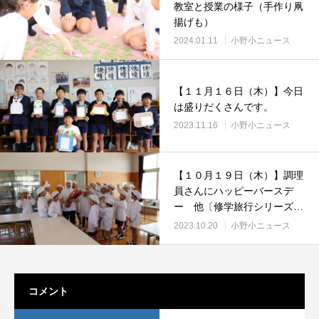
教室と授業の様子（手作り凧
揚げも）
2024.01.11
小野小ニュース
【１１月１６日（木）】今日
は盛りだくさんです。
2023.11.16
小野小ニュース
【１０月１９日（木）】調理
員さんにハッピーバースデ
ー 他〔修学旅行シリーズ③
付〕
2023.10.20
小野小ニュース
コメント