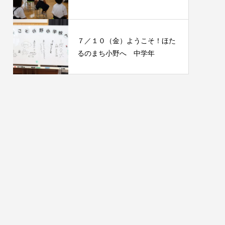
７／１０（金）ようこそ！ほた
るのまち小野へ 中学年