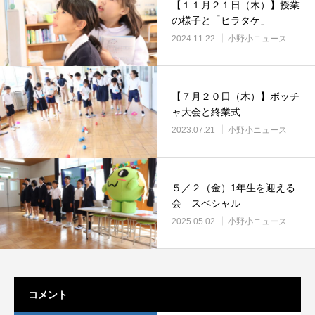
【１１月２１日（木）】授業
の様子と「ヒラタケ」
2024.11.22
小野小ニュース
【７月２０日（木）】ボッチ
ャ大会と終業式
2023.07.21
小野小ニュース
５／２（金）1年生を迎える
会 スペシャル
2025.05.02
小野小ニュース
コメント