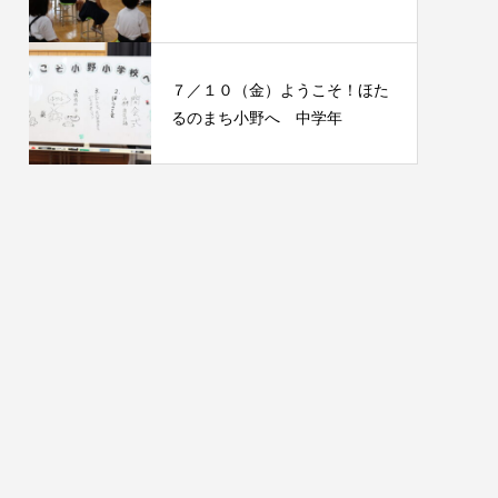
７／１０（金）ようこそ！ほた
るのまち小野へ 中学年