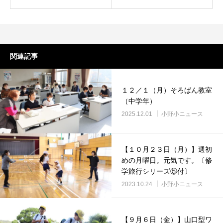
関連記事
１２／１（月）そろばん教室
（中学年）
2025.12.01
小野小ニュース
【１０月２３日（月）】週初
めの月曜日。元気です。〔修
学旅行シリーズ⑤付〕
2023.10.24
小野小ニュース
【９月６日（金）】山口型ワ