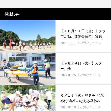
関連記事
【１０月１１日（金）】クラ
ブ活動、運動会練習、算数
2024.10.11
小野小ニュース
【９月２４日（火）】カヌ
ー、他
2024.09.25
小野小ニュース
６／１７（火）歴史を学び始
めた6年生のとある昼休み
2025.06.18
小野小ニュース