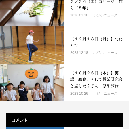
２／２６（木）コサージュ作
り（５年）
2026.02.26
小野小ニュース
【１２月１８日（月）】なわ
とび
2023.12.18
小野小ニュース
【１０月２６日（木）】英
語、給食、そして授業研究会
と盛りだくさん〔修学旅行シ
リーズ⑧（最終）付〕
2023.10.26
小野小ニュース
コメント