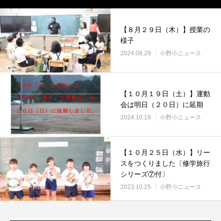
【８月２９日（木）】授業の
様子
2024.08.29
小野小ニュース
【１０月１９日（土）】運動
会は明日（２０日）に延期
2024.10.19
小野小ニュース
【１０月２５日（水）】リー
スをつくりました〔修学旅行
シリーズ⑦付〕
2023.10.25
小野小ニュース