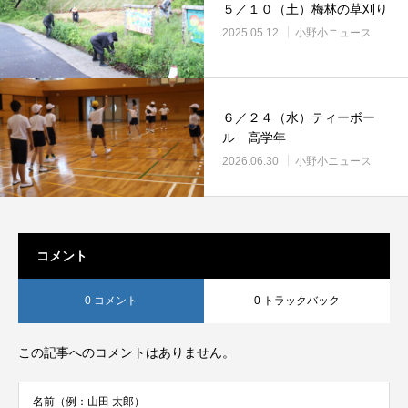
５／１０（土）梅林の草刈り
2025.05.12
小野小ニュース
６／２４（水）ティーボー
ル 高学年
2026.06.30
小野小ニュース
コメント
0 コメント
0 トラックバック
この記事へのコメントはありません。
名前（例：山田 太郎）