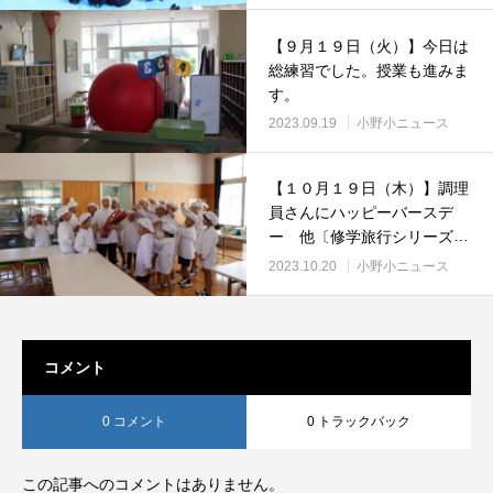
【９月１９日（火）】今日は
総練習でした。授業も進みま
す。
2023.09.19
小野小ニュース
【１０月１９日（木）】調理
員さんにハッピーバースデ
ー 他〔修学旅行シリーズ③
付〕
2023.10.20
小野小ニュース
コメント
0 コメント
0 トラックバック
この記事へのコメントはありません。