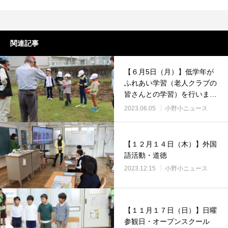
関連記事
【６月5日（月）】低学年が
ふれあい学習（老人クラブの
皆さんとの学習）を行いまし
た。
2023.06.05
小野小ニュース
【１２月１４日（木）】外国
語活動・道徳
2023.12.15
小野小ニュース
【１１月１７日（日）】日曜
参観日・オープンスクール