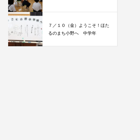
７／１０（金）ようこそ！ほた
るのまち小野へ 中学年