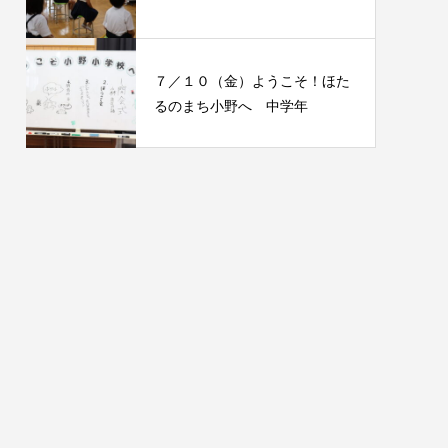
７／１０（金）ようこそ！ほた
るのまち小野へ 中学年