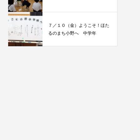
７／１０（金）ようこそ！ほた
るのまち小野へ 中学年