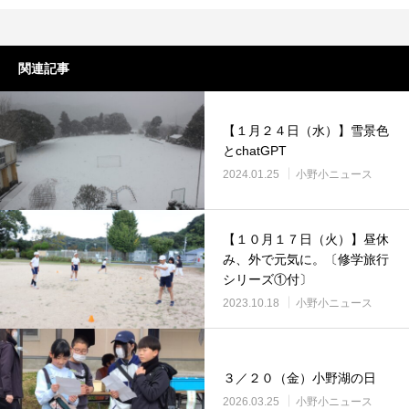
関連記事
【１月２４日（水）】雪景色
とchatGPT
2024.01.25
小野小ニュース
【１０月１７日（火）】昼休
み、外で元気に。〔修学旅行
シリーズ①付〕
2023.10.18
小野小ニュース
３／２０（金）小野湖の日
2026.03.25
小野小ニュース