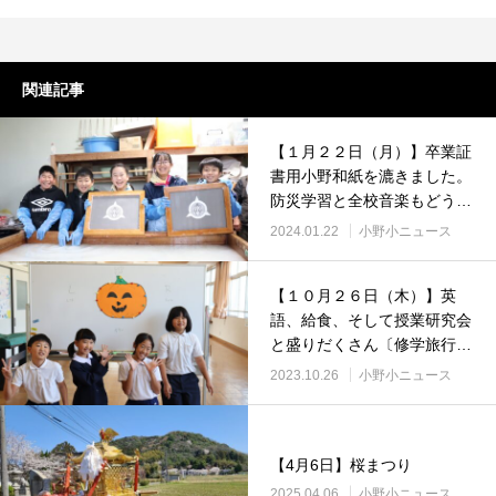
関連記事
【１月２２日（月）】卒業証
書用小野和紙を漉きました。
防災学習と全校音楽もどう
ぞ。
2024.01.22
小野小ニュース
【１０月２６日（木）】英
語、給食、そして授業研究会
と盛りだくさん〔修学旅行シ
リーズ⑧（最終）付〕
2023.10.26
小野小ニュース
【4月6日】桜まつり
2025.04.06
小野小ニュース