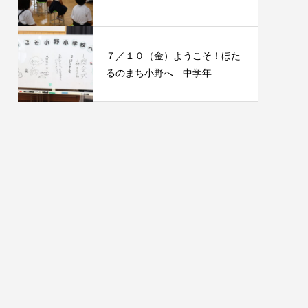
７／１０（金）ようこそ！ほた
るのまち小野へ 中学年