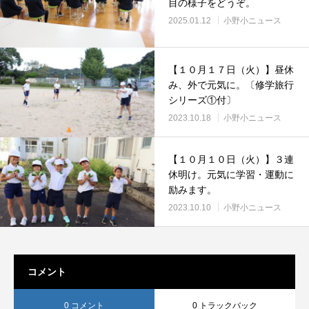
目の様子をどうぞ。
2025.01.12
小野小ニュース
【１０月１７日（火）】昼休
み、外で元気に。〔修学旅行
シリーズ①付〕
2023.10.18
小野小ニュース
【１０月１０日（火）】３連
休明け。元気に学習・運動に
励みます。
2023.10.10
小野小ニュース
コメント
0 コメント
0 トラックバック