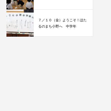
７／１０（金）ようこそ！ほた
るのまち小野へ 中学年