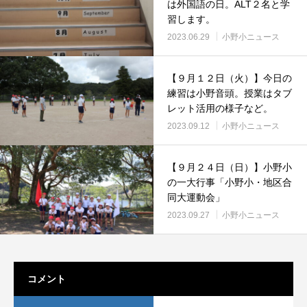
は外国語の日。ALT２名と学
習します。
2023.06.29
小野小ニュース
【９月１２日（火）】今日の
練習は小野音頭。授業はタブ
レット活用の様子など。
2023.09.12
小野小ニュース
【９月２４日（日）】小野小
の一大行事「小野小・地区合
同大運動会」
2023.09.27
小野小ニュース
コメント