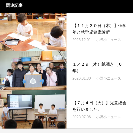
関連記事
【１１月３０日（木）】低学
年と就学児健康診断
2023.12.01
小野小ニュース
１／２９（木）紙漉き（６
年）
2026.01.30
小野小ニュース
【７月４日（火）】児童総会
を行いました。
2023.07.06
小野小ニュース