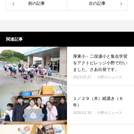
前の記事
次の記事
関連記事
厚東小・二俣瀬小と集合学習
をアクトビレッジ小野で行い
ました。さあ出発です。
2023.05.27
小野小ニュース
１／２９（木）紙漉き（６
年）
2026.01.30
小野小ニュース