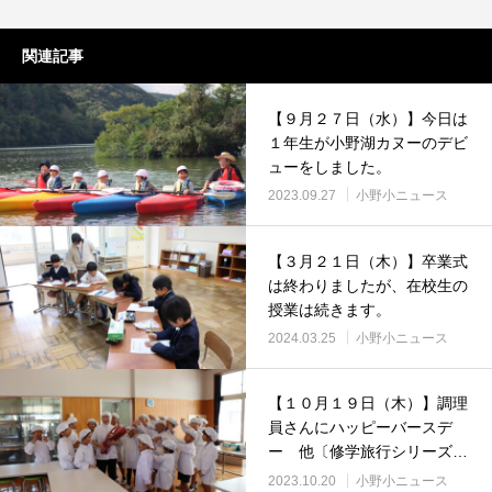
関連記事
【９月２７日（水）】今日は
１年生が小野湖カヌーのデビ
ューをしました。
2023.09.27
小野小ニュース
【３月２１日（木）】卒業式
は終わりましたが、在校生の
授業は続きます。
2024.03.25
小野小ニュース
【１０月１９日（木）】調理
員さんにハッピーバースデ
ー 他〔修学旅行シリーズ③
付〕
2023.10.20
小野小ニュース