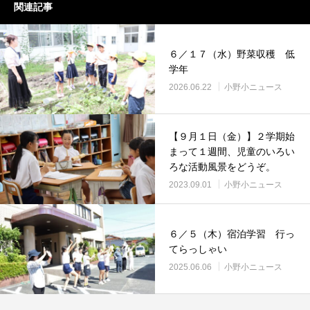
関連記事
６／１７（水）野菜収穫 低
学年
2026.06.22
小野小ニュース
【９月１日（金）】２学期始
まって１週間、児童のいろい
ろな活動風景をどうぞ。
2023.09.01
小野小ニュース
６／５（木）宿泊学習 行っ
てらっしゃい
2025.06.06
小野小ニュース