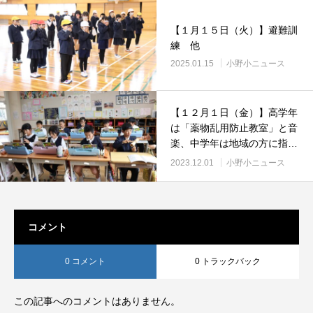
【１月１５日（火）】避難訓
練 他
2025.01.15
小野小ニュース
【１２月１日（金）】高学年
は「薬物乱用防止教室」と音
楽、中学年は地域の方に指導
を受けた習字
2023.12.01
小野小ニュース
コメント
0 コメント
0 トラックバック
この記事へのコメントはありません。