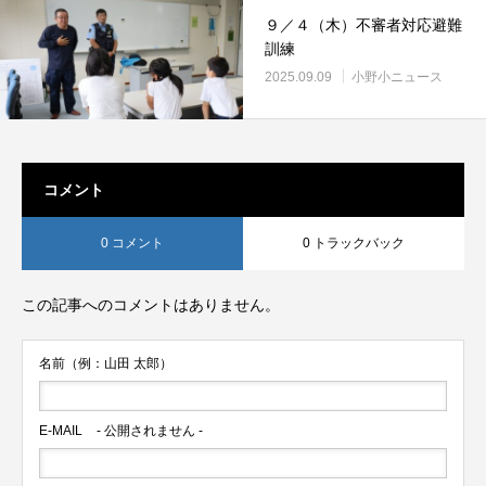
９／４（木）不審者対応避難
訓練
2025.09.09
小野小ニュース
コメント
0 コメント
0 トラックバック
この記事へのコメントはありません。
名前（例：山田 太郎）
E-MAIL
- 公開されません -