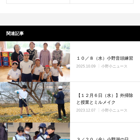
関連記事
１０／８（水）小野音頭練習
2025.10.09
小野小ニュース
【１２月６日（水）】外掃除
と授業とミルメイク
2023.12.07
小野小ニュース
３／２０（金）小野湖の日